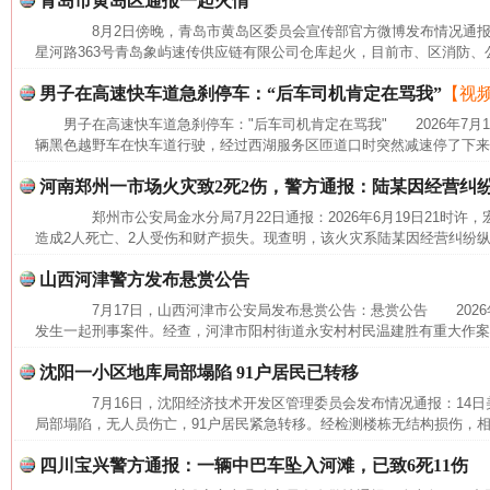
青岛市黄岛区通报一起火情
8月2日傍晚，青岛市黄岛区委员会宣传部官方微博发布情况通报
星河路363号青岛象屿速传供应链有限公司仓库起火，目前市、区消防、公
男子在高速快车道急刹停车：“后车司机肯定在骂我”
【视
男子在高速快车道急刹停车："后车司机肯定在骂我" 2026年7月
辆黑色越野车在快车道行驶，经过西湖服务区匝道口时突然减速停了下来，
河南郑州一市场火灾致2死2伤，警方通报：陆某因经营纠
郑州市公安局金水分局7月22日通报：2026年6月19日21时许
造成2人死亡、2人受伤和财产损失。现查明，该火灾系陆某因经营纠纷纵
山西河津警方发布悬赏公告
7月17日，山西河津市公安局发布悬赏公告：悬赏公告 2026年
发生一起刑事案件。经查，河津市阳村街道永安村村民温建胜有重大作案
沈阳一小区地库局部塌陷 91户居民已转移
7月16日，沈阳经济技术开发区管理委员会发布情况通报：14日美
局部塌陷，无人员伤亡，91户居民紧急转移。经检测楼栋无结构损伤，相
网上购药对药下症？
四川宝兴警方通报：一辆中巴车坠入河滩，已致6死11伤