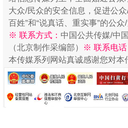
今
在谋一域中谋全局
大众/民众的安全信息，促进公众
百姓”和“说真话、重实事”的公众
※ 联系方式：
中国公共传媒/中
（北京制作采编部）
※ 联系电话
本传媒系列网站真诚感谢您对本
习近平的博鳌关键词
魏明亮