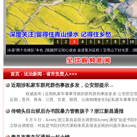
1
2
3
4
5
6
7
8
9
10
葆“两个先锋队”本色
·[视频]
牢记初心使命 奋进复兴征程丨宝塔山下好光景..
·[视频]
因党
首页
- 法治新闻 -
省市负责人>>>
近期涉私家车群死群伤事故多发，公安部提示→
权威发布 | 近期私家车肇事导致的群死群伤事故多发 公安部
近期，贵州、青海、江西、甘肃、陕西、云南相继发生6起私家车肇事导致
传销头目出狱后办书院暴力管教孩子？浙江新昌通报
8 月 5 日，&zwnj;浙江新昌县联合调查组&zwnj;通报"如是
立联合调查组，对如是书院封闭式课程体系及报道反映的问题开展&zwnj;