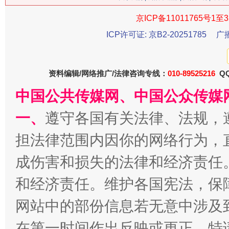
京ICP备11011765号1至3
今
在谋一域中谋全局
ICP许可证: 京B2-20251785
广
资料编辑/网络推广/法律咨询专线：
010-89525216
QQ
中国公共传媒网、中国公众传媒
一、
遵守各国有关法律、法规，
担法律范围内因你的网络行为，
成伤害和损失的法律和经济责任
习近平的博鳌关键词
魏明亮
和经济责任。维护各国宪法，保
网站中的部份信息若无意中涉及
在第一时间作出反映或更正。特