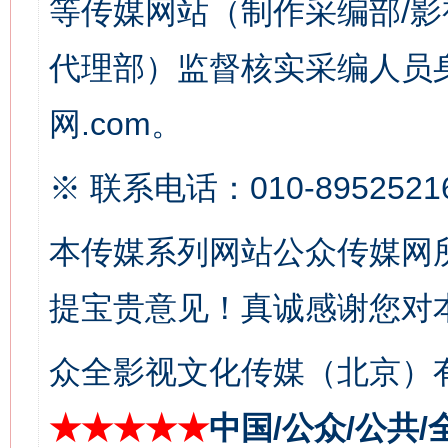
等传媒网站（制作采编部/影
代理部）监督核实采编人员身
网.com。
这是一记警钟！
谢
※ 联系电话：010-8952521
本传媒系列网站公众传媒网
提宝贵意见！真诚感谢您对
众全影视文化传媒（北京）有
今
在谋一域中谋全局
★★★★★
中国/公众/公共/