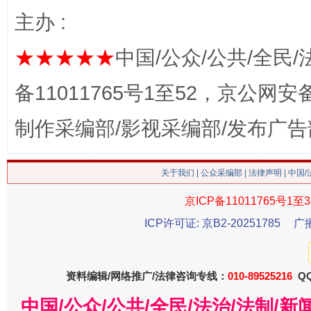
主办 :
★★★★★
中国/公众/公共/全民/
这是一记警钟！
谢
备11011765号1至52，京公网安备：
制作采编部/影视采编部/发布广告
关于我们
|
公众采编部
|
法律声明
| 中国
京ICP备11011765号1至3
ICP许可证: 京B2-20251785
广
今
在谋一域中谋全局
资料编辑/网络推广/法律咨询专线：
010-89525216
QQ
中国/公众/公共/全民/法治/法制/