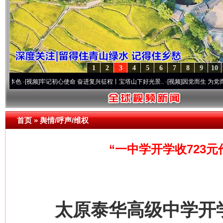
1
2
3
4
5
6
7
8
9
10
视频]
牢记初心使命 奋进复兴征程丨宝塔山下好光景..
·[视频]
因党而生 为党而战——百年
首页
»
舆情/呼声/维权
“一中学开学收723
太原泰华高级中学开学收