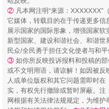
站反映。
②
凡本网注明“来源：XXXXXX
它媒体，转载目的在于传递更多信
展示国家的国际形象，增强国家软
漫山遍野的桃花与雪山、麦地、白藏房
除了
新型国家、建设和谐社会、和谐世界
民众/全民勇于担任文化使者与和
③
如你所反映投诉报料和投稿的部
或不文明用语，请谅解！如因被反
人或单位版权和其它问题需即时在
实，有权先行撤除或暂时屏蔽。注
网根据有关法律法规规定，为维护
招工难、用工荒背后