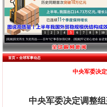
1
2
3
4
5
6
7
8
9
10
]
因党而生 为党而战——百年“纪”事⑧加强纪律..
·[视频]
牢记初心使命 奋进复兴征程丨“
首页
»
全球军事动态
中央军委决定
中央军委决定调整组建