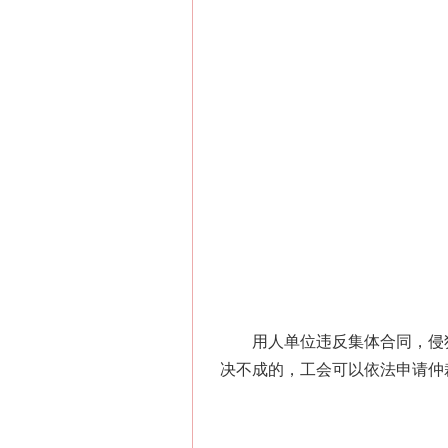
网上购药对药下症？
这是一记警钟！
用人单位违反集体合同，侵犯
决不成的，工会可以依法申请仲