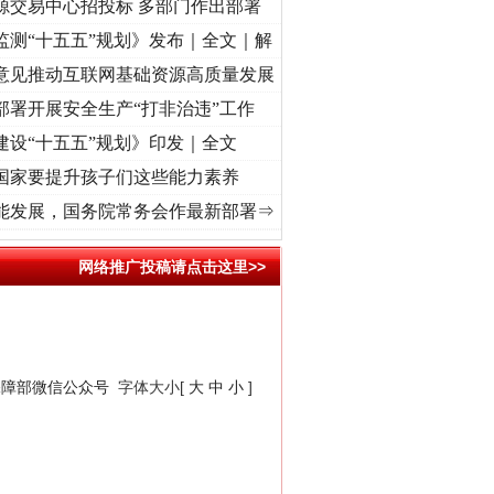
源交易中心招投标 多部门作出部署
监测“十五五”规划》发布｜全文｜解
意见推动互联网基础资源高质量发展
部署开展安全生产“打非治违”工作
建设“十五五”规划》印发｜全文
国家要提升孩子们这些能力素养
牢记初心使命 奋进复兴征程丨“转折之城”激荡..
·[视频]
牢记初心使命 奋进复兴征程丨红船
能发展，国务院常务会作最新部署⇒
网络推广投稿请点击这里>>
保障部微信公众号
字体大小[
大
中
小
]