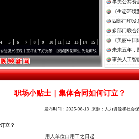
事关公共资
《生态环境
读
四部门印发
多部门联合
《美丽中国
4
5
6
7
8
9
10
11
12
13
14
15
未来五年，
征程丨宝塔山下好光景..
·[视频]
因党而生 为党而战——百年“纪”事⑧加强纪律..
·[视频]
事关人工智
职场小贴士｜集体合同如何订立？
发布时间：2025-08-13 来源：
人力资源和社会
订立？
用人单位自用工之日起