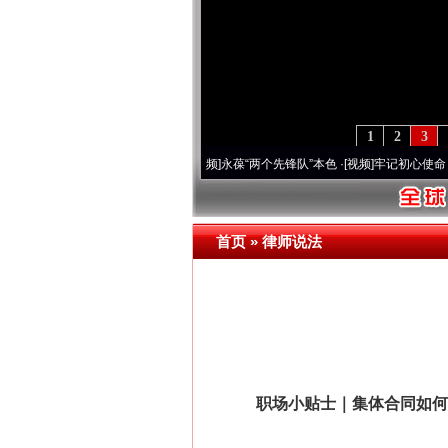
1
2
3
周年 深刻改变雪域高原..
·[视频]
永葆“两个先锋队”本色
·[视频]
牢记初心使命 奋进复兴
首页
»
律师说法
职场小贴士｜集体合同如何