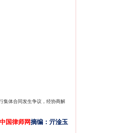
“神药”背后的真相
法官巧妙执行解纠纷
行集体合同发生争议，经协商解
中国律师网
摘编
：
亓淦玉