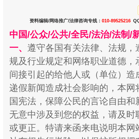
今
在谋一域中谋全局
资料编辑/网络推广/法律咨询专线：
010-89525216
QQ
中国/公众/公共/全民/法治/法
一、
遵守各国有关法律、法规，
规及行业规定和网络职业道德，
间接引起的给他人或（单位）造
递假新闻造成社会影响的，本网
习近平的博鳌关键词
国宪法，保障公民的言论自由和
魏明亮
无意中涉及到您的权益，请及时
或更正。特请来函来电说明本网