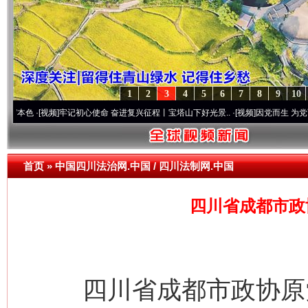
1
2
3
4
5
6
7
8
9
10
[视频]
牢记初心使命 奋进复兴征程丨宝塔山下好光景..
·[视频]
因党而生 为党而战——百年
首页
»
中国四川法治网.中国 / 四川法制网.中国
四川省成都市政
四川省成都市政协原党