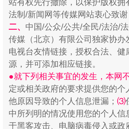
站有权先行撤除，以保护版权拥有者
法制/新闻网等传媒网站衷心致谢
二、
中国/公众/公共/全民/法治
生
传媒（北京）有限公司独家协办
“刷贴”乱象丛生
电视台友情链接，授权合法、健
源，并可添加相应链接。
●就下列相关事宜的发生，本网
定或相关政府的要求提供您的个
他原因导致的个人信息泄漏；
⑶
中所列明的情况使用您的个人信
揭批美国五大"原罪"
"炒
于黑客攻击、电脑病毒侵入或政