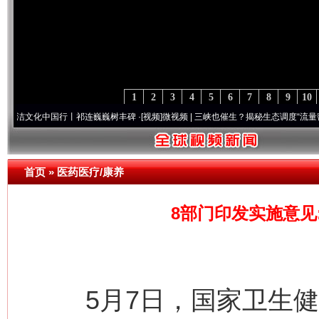
1
2
3
4
5
6
7
8
9
10
中国行丨祁连巍巍树丰碑
·[视频]
微视频 | 三峡也催生？揭秘生态调度“流量密..
·[视频]
首页
»
医药医疗/康养
8部门印发实施意见
5月7日，国家卫生健