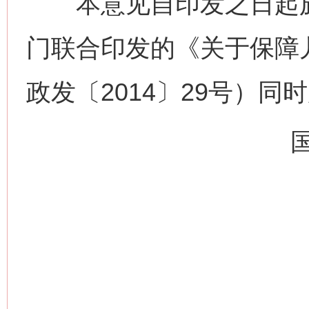
本意见自印发之日起施
门联合印发的《关于保障
政发〔2014〕29号）同
今
在谋一域中谋全局
习近平的博鳌关键词
魏明亮